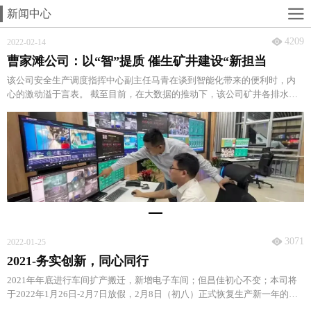
新闻中心
4209
2022-02-14
曹家滩公司：以“智”提质 催生矿井建设“新担当
该公司安全生产调度指挥中心副主任马青在谈到智能化带来的便利时，内
心的激动溢于言表。 截至目前，在大数据的推动下，该公司矿井各排水点
均已实现了水泵自动启停与远程控制，当班出勤人数减少了50%以上。
3071
2022-01-25
2021-务实创新，同心同行
2021年年底进行车间扩产搬迁，新增电子车间；但昌佳初心不变；本司将
于2022年1月26日-2月7日放假，2月8日（初八）正式恢复生产新一年的钟
声即将敲响，在此祝福大家新年快乐，新的一年同心同行，共创辉煌。