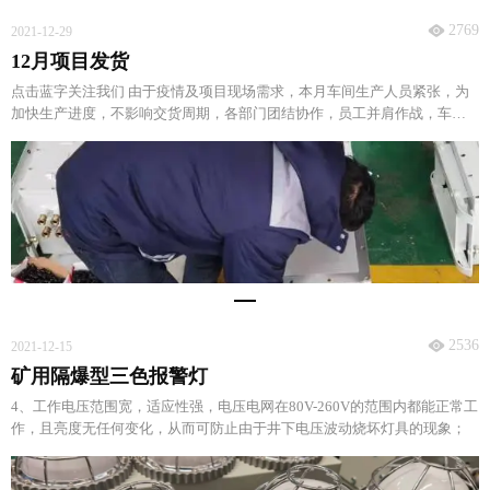
2769
2021-12-29
12月项目发货
点击蓝字关注我们 由于疫情及项目现场需求，本月车间生产人员紧张，为
加快生产进度，不影响交货周期，各部门团结协作，员工并肩作战，车间
生产人员加班加点坚守岗位，如期完成各项目交付任务。
2536
2021-12-15
矿用隔爆型三色报警灯
4、工作电压范围宽，适应性强，电压电网在80V-260V的范围内都能正常工
作，且亮度无任何变化，从而可防止由于井下电压波动烧坏灯具的现象；