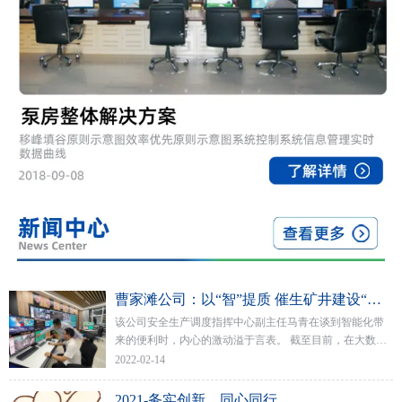
曹家滩公司：以“智”提质 催生矿井建设“新担当
该公司安全生产调度指挥中心副主任马青在谈到智能化带
来的便利时，内心的激动溢于言表。 截至目前，在大数据
的推动下，该公司矿井各排水点均已实现了水泵自动启停
2022-02-14
与远程控制，当班出勤人数减少了50%以上。
2021-务实创新，同心同行