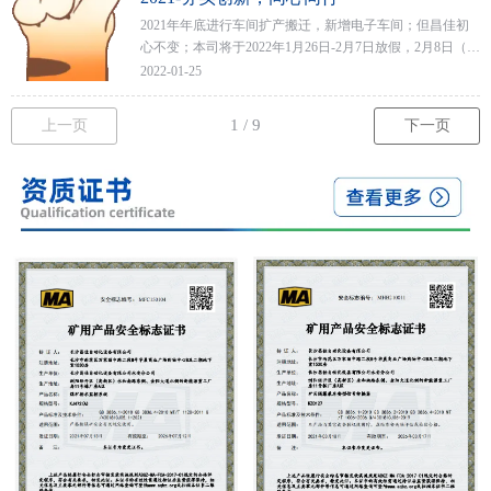
2021年年底进行车间扩产搬迁，新增电子车间；但昌佳初
心不变；本司将于2022年1月26日-2月7日放假，2月8日（初
八）正式恢复生产新一年的钟声即将敲响，在此祝福大家
2022-01-25
新年快乐，新的一年同心同行，共创辉煌。
上一页
下一页