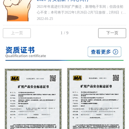
2021年年底进行车间扩产搬迁，新增电子车间；但昌佳初
心不变；本司将于2022年1月26日-2月7日放假，2月8日（初
八）正式恢复生产新一年的钟声即将敲响，在此祝福大家
2022-01-25
新年快乐，新的一年同心同行，共创辉煌。
上一页
下一页