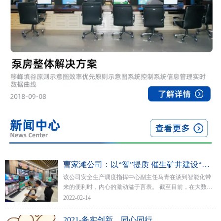
曹家滩公司：以“智”提质 催生矿井建设“新担当
该公司安全生产调度指挥中心副主任马青在谈到智能化带
来的便利时，内心的激动溢于言表。 截至目前，在大数据
的推动下，该公司矿井各排水点均已实现了水泵自动启停
2022-02-14
与远程控制，当班出勤人数减少了50%以上。
2021-务实创新，同心同行