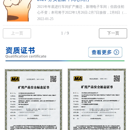
2021年年底进行车间扩产搬迁，新增电子车间；但昌佳初
心不变；本司将于2022年1月26日-2月7日放假，2月8日（初
八）正式恢复生产新一年的钟声即将敲响，在此祝福大家
2022-01-25
新年快乐，新的一年同心同行，共创辉煌。
上一页
下一页