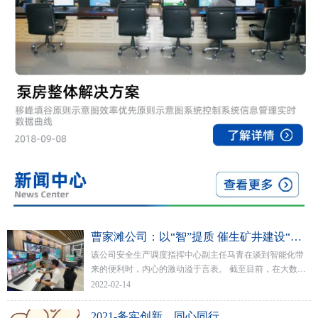
曹家滩公司：以“智”提质 催生矿井建设“新担当
该公司安全生产调度指挥中心副主任马青在谈到智能化带
来的便利时，内心的激动溢于言表。 截至目前，在大数据
的推动下，该公司矿井各排水点均已实现了水泵自动启停
2022-02-14
与远程控制，当班出勤人数减少了50%以上。
2021-务实创新，同心同行