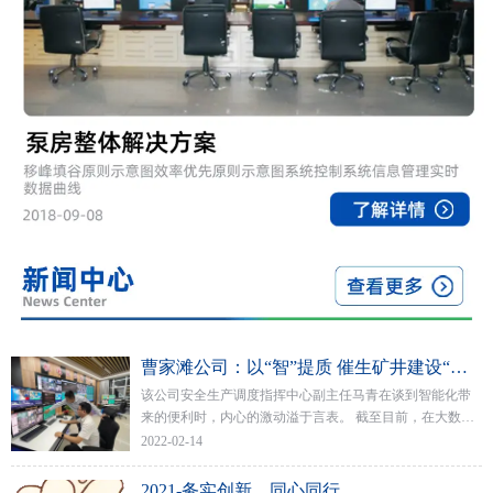
曹家滩公司：以“智”提质 催生矿井建设“新担当
该公司安全生产调度指挥中心副主任马青在谈到智能化带
来的便利时，内心的激动溢于言表。 截至目前，在大数据
的推动下，该公司矿井各排水点均已实现了水泵自动启停
2022-02-14
与远程控制，当班出勤人数减少了50%以上。
2021-务实创新，同心同行