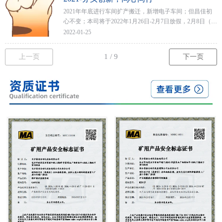
2021年年底进行车间扩产搬迁，新增电子车间；但昌佳初
心不变；本司将于2022年1月26日-2月7日放假，2月8日（初
八）正式恢复生产新一年的钟声即将敲响，在此祝福大家
2022-01-25
新年快乐，新的一年同心同行，共创辉煌。
上一页
下一页