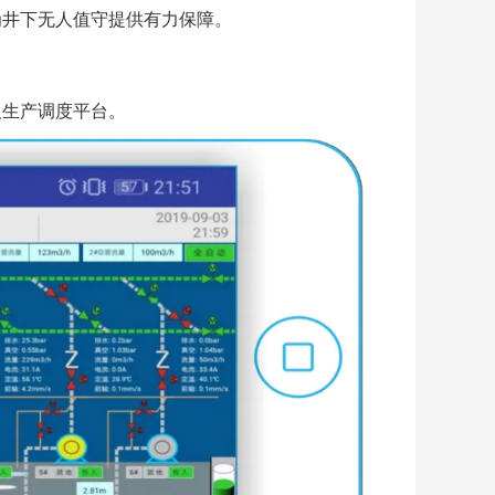
为井下⽆⼈值守提供有⼒保障。
及⽣产调度平台。