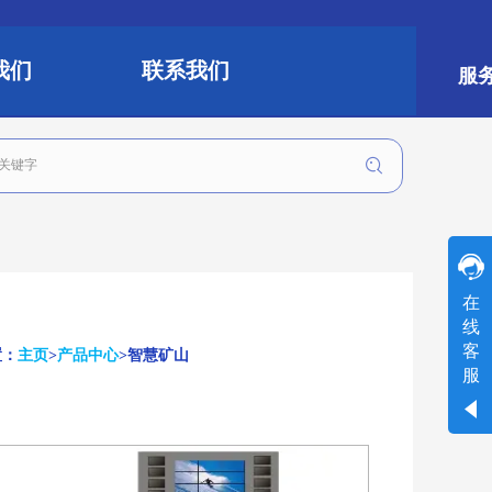
我们
联系我们
服务热
客服 （点
在
击咨询）
线
客
置：
主页
>
产品中心
>智慧矿山
工作时间
服
周一
至
周五
8:30-17:30