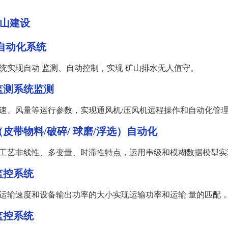
山建设
自动化系统
统实现⾃动 监测、⾃动控制，实现 矿⼭排⽔⽆⼈值守。
监测系统
监测
速、⻛量等运⾏参数，实现通⻛机/压⻛机远程操作和⾃动化管
皮带物料/破碎/ 球磨/浮选）自动化
⼯艺⾮线性、多变量、时滞性特点，运⽤串级和模糊数据模型实
监控系统
运输速度和设备输出功率的⼤⼩实现运输功率和运输 量的匹配
监控系统