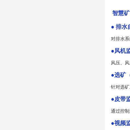
智慧矿
●
排水
对排⽔系
●
风机
⻛压、⻛
●
选矿（
针对选矿
●
皮带
通过控制
●
视频