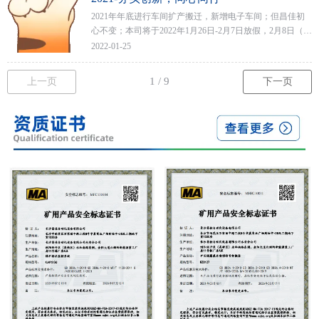
2021年年底进行车间扩产搬迁，新增电子车间；但昌佳初
心不变；本司将于2022年1月26日-2月7日放假，2月8日（初
八）正式恢复生产新一年的钟声即将敲响，在此祝福大家
2022-01-25
新年快乐，新的一年同心同行，共创辉煌。
上一页
下一页