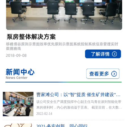
曹家滩公司：以“智”提质 催生矿井建设“新担当
该公司安全生产调度指挥中心副主任马青在谈到智能化带
来的便利时，内心的激动溢于言表。 截至目前，在大数据
的推动下，该公司矿井各排水点均已实现了水泵自动启停
2022-02-14
与远程控制，当班出勤人数减少了50%以上。
2021-务实创新，同心同行